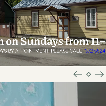
 on Sundays from 11–
AYS BY APPOINTMENT, PLEASE CALL
+372 5624