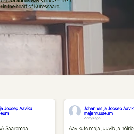
uist
Johannes Aavik
(1880 – 1973)
 in the heart of Kuressaare.
ja Joosep Aaviku
Johannes ja Joosep Aavik
seum
majamuuseum
2 days ago
 SA Saaremaa
Aavikute maja juuvib ja hõirib