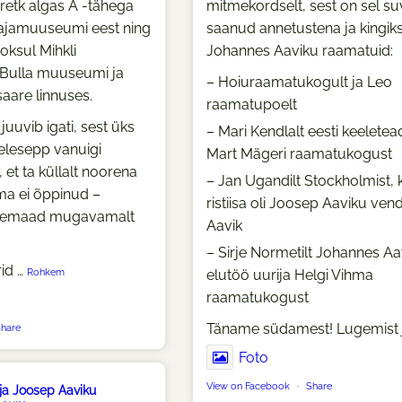
retk algas A -tähega
mitmekordselt, sest on sel su
ajamuuseumi eest ning
saanud annetustena ja kingik
oksul Mihkli
Johannes Aaviku raamatuid:
Bulla muuseumi ja
– Hoiuraamatukogult ja Leo
saare linnuses.
raamatupoelt
uuvib igati, sest üks
– Mari Kendlalt eesti keeletea
elesepp vanuigi
Mart Mägeri raamatukogust
, et ta küllalt noorena
– Jan Ugandilt Stockholmist, k
tma ei õppinud –
ristiisa oli Joosep Aaviku ven
aremaad mugavamalt
Aavik
– Sirje Normetilt Johannes Aa
rid
…
Rohkem
elutöö uurija Helgi Vihma
raamatukogust
Täname südamest! Lugemist 
hare
Foto
View on Facebook
·
Share
ja Joosep Aaviku