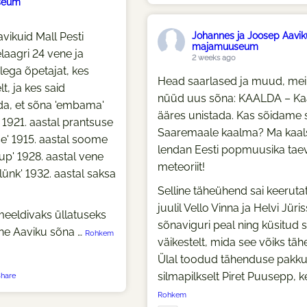
seum
vikuid Mall Pesti
Johannes ja Joosep Aavik
majamuuseum
aagri 24 vene ja
2 weeks ago
ega õpetajat, kes
Head saarlased ja muud, mei
t, ja kes said
nüüd uus sõna: KAALDA – Kaa
a, et sõna 'embama'
ääres unistada. Kas sõidame 
1921. aastal prantsuse
Saaremaale kaalma? Ma kaals
se' 1915. aastal soome
lendan Eesti popmuusika taev
aup' 1928. aastal vene
meteoriit!
'lünk' 1932. aastal saksa
Selline täheühend sai keeruta
juulil Vello Vinna ja Helvi Jüri
eeldivaks üllatuseks
sõnaviguri peal ning küsitud s
ane Aaviku sõna
…
Rohkem
väikestelt, mida see võiks tä
Ülal toodud tähenduse pakk
silmapilkselt Piret Puusepp, k
hare
Rohkem