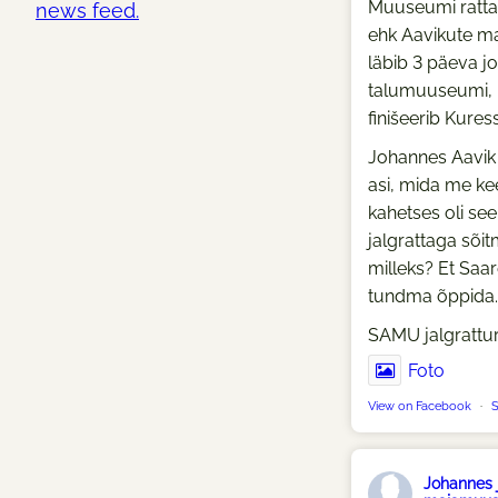
Muuseumi ratta
news feed.
ehk Aavikute m
läbib 3 päeva jo
talumuuseumi, 
finišeerib Kures
Johannes Aavik j
asi, mida me ke
kahetses oli see
jalgrattaga sõi
milleks? Et Sa
tundma õppida.
SAMU jalgrattu
Foto
View on Facebook
·
S
Johannes 