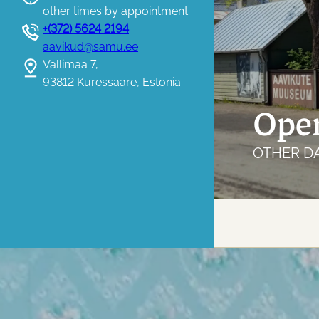
other times by appointment
+(372) 5624 2194
aavikud@samu.ee
Vallimaa 7,
93812 Kuressaare, Estonia
Open
OTHER D