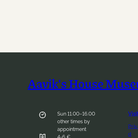
Aavik's House Mus
Sun 11.00−16.00
Visi
other times by
Pri
appointment
d
4-6 €