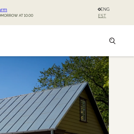
farm
ENG
OMORROW AT 10.00
EST