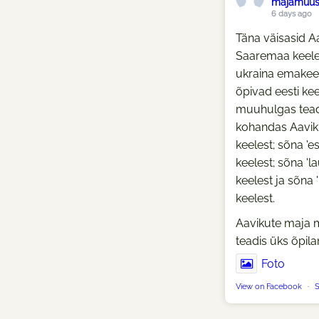
majamuu
6 days ago
Täna väisasid Aa
Saaremaa keelel
ukraina emakeel
õpivad eesti keel
muuhulgas tead
kohandas Aavik 
keelest; sõna 'e
keelest; sõna 'l
keelest ja sõna 
keelest.
Aavikute maja m
teadis üks õpil
Foto
View on Facebook
·
S