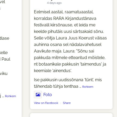
vel
4 days ago
s
Eelmisel aastal, raamatuaastal,
korraldas RARA Kirjandustänava
festivalil kiirsõnause, et leida me
keelde pihutäis uusi särtsakaid sõnu.
Selle võitja Laura Juus Koerust väisas
dlase
auhinna osana sel nädalavahetusel
Aavikute maja. Laura: "Sõnu sai
elle
pakkuda mitmele etteantud mõistele,
d Paul
nt botaanikale pakkusin 'taimendus' ja
keemiale 'ainendus'.
viku
Ise pakkusin uudissõnana 'tünt', mis
tähendab tühja tenthaa
…
Rohkem
Foto
j
…
Rohkem
View on Facebook
·
Share