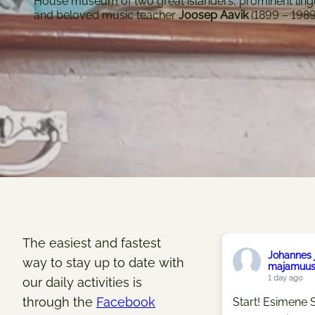
House museum of two great islanders, prominent ling
and beloved music teacher
Joosep Aavik
(1899 – 1989)
The easiest and fastest
Johannes 
way to stay up to date with
majamuu
1 day ago
our daily activities is
through the
Facebook
Start! Esimene