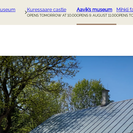
uuseum
Kuressaare castle
Aavik’s museum
Mihkli 
OPENS TOMORROW AT 10.00
OPENS 9. AUGUST 11.00
OPENS T