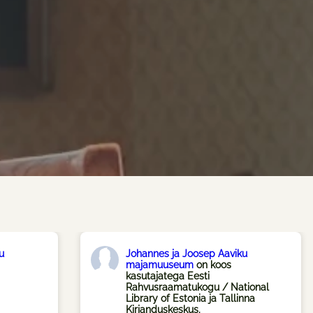
u
Johannes ja Joosep Aaviku
majamuuseum
on koos
kasutajatega Eesti
Rahvusraamatukogu / National
Library of Estonia ja Tallinna
Kirjanduskeskus.