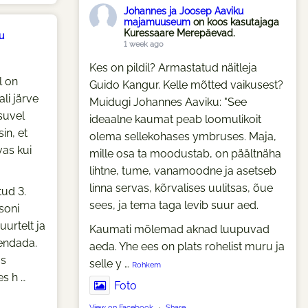
Johannes ja Joosep Aaviku
majamuuseum
on koos kasutajaga
Kuressaare Merepäevad.
u
1 week ago
Kes on pildil? Armastatud näitleja
l on
Guido Kangur. Kelle mõtted vaikusest?
li järve
Muidugi Johannes Aaviku: "See
suvel
ideaalne kaumat peab loomulikoit
in, et
olema sellekohases ymbruses. Maja,
as kui
mille osa ta moodustab, on päältnäha
lihtne, tume, vanamoodne ja asetseb
linna servas, kõrvalises uulitsas, õue
tud 3.
sees, ja tema taga levib suur aed.
ssoni
uurtelt ja
Kaumati mõlemad aknad luupuvad
hendada.
aeda. Yhe ees on plats rohelist muru ja
us
selle y
…
Rohkem
es h
…
Foto
View on Facebook
·
Share