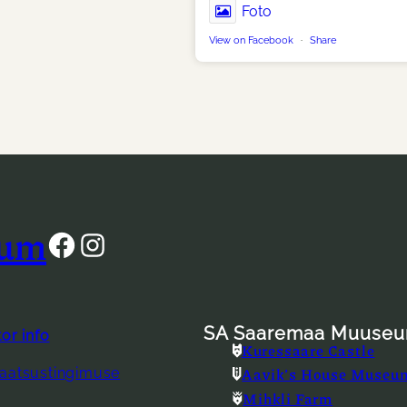
Foto
View on Facebook
·
Share
eum
Facebook
Instagram
SA Saaremaa Muuseu
tor info
Kuressaare Castle
Aavik’s House Museu
vaatsustingimuse
Mihkli Farm